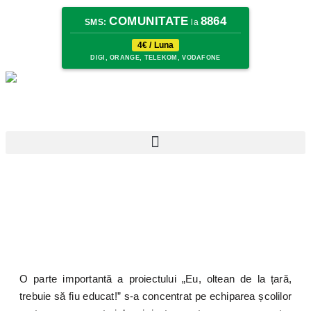
COMUNITATE
8864
SMS:
la
4€ / Luna
DIGI, ORANGE, TELEKOM, VODAFONE
O parte importantă a proiectului „Eu, oltean de la țară,
trebuie să fiu educat!” s-a concentrat pe echiparea școlilor