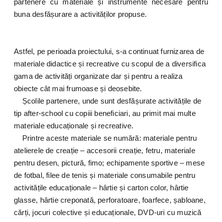
partenere cu materiale și instrumente necesare pentru
buna desfășurare a activităților propuse.
Astfel, pe perioada proiectului, s-a continuat furnizarea de
materiale didactice și recreative cu scopul de a diversifica
gama de activități organizate dar și pentru a realiza
obiecte cât mai frumoase și deosebite.
Școlile partenere, unde sunt desfășurate activitățile de
tip after-school cu copiii beneficiari, au primit mai multe
materiale educaționale și recreative.
Printre aceste materiale se numără: materiale pentru
atelierele de creație – accesorii creație, fetru, materiale
pentru desen, pictură, fimo; echipamente sportive – mese
de fotbal, filee de tenis și materiale consumabile pentru
activitățile educaționale – hârtie și carton color, hârtie
glasse, hârtie creponată, perforatoare, foarfece, șabloane,
cărți, jocuri colective și educaționale, DVD-uri cu muzică