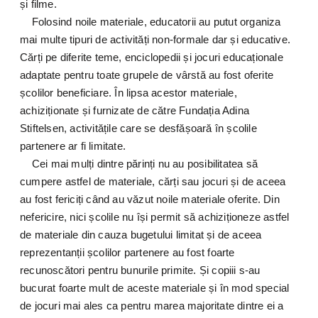
și filme.
Folosind noile materiale, educatorii au putut organiza
mai multe tipuri de activități non-formale dar și educative.
Cărți pe diferite teme, enciclopedii și jocuri educaționale
adaptate pentru toate grupele de vârstă au fost oferite
școlilor beneficiare. În lipsa acestor materiale,
achiziționate și furnizate de către Fundația Adina
Stiftelsen, activitățile care se desfășoară în școlile
partenere ar fi limitate.
Cei mai mulți dintre părinți nu au posibilitatea să
cumpere astfel de materiale, cărți sau jocuri și de aceea
au fost fericiți când au văzut noile materiale oferite. Din
nefericire, nici școlile nu își permit să achiziționeze astfel
de materiale din cauza bugetului limitat și de aceea
reprezentanții școlilor partenere au fost foarte
recunoscători pentru bunurile primite. Și copiii s-au
bucurat foarte mult de aceste materiale și în mod special
de jocuri mai ales ca pentru marea majoritate dintre ei a