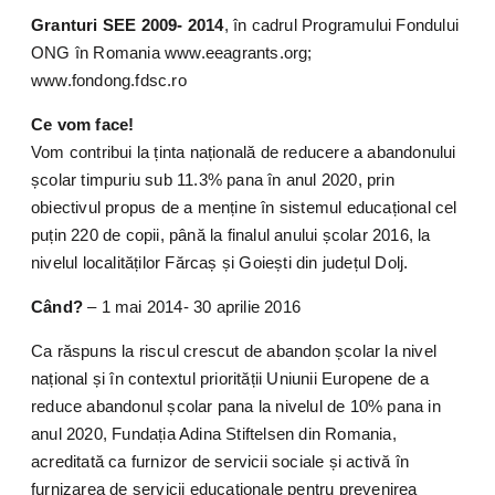
Granturi SEE 2009- 2014
, în cadrul Programului Fondului
ONG în Romania www.eeagrants.org;
www.fondong.fdsc.ro
Ce vom face!
Vom contribui la ținta națională de reducere a abandonului
școlar timpuriu sub 11.3% pana în anul 2020, prin
obiectivul propus de a menține în sistemul educațional cel
puțin 220 de copii, până la finalul anului școlar 2016, la
nivelul localităților Fărcaș și Goiești din județul Dolj.
Când?
– 1 mai 2014- 30 aprilie 2016
Ca răspuns la riscul crescut de abandon școlar la nivel
național și în contextul priorității Uniunii Europene de a
reduce abandonul școlar pana la nivelul de 10% pana in
anul 2020, Fundația Adina Stiftelsen din Romania,
acreditată ca furnizor de servicii sociale și activă în
furnizarea de servicii educaționale pentru prevenirea