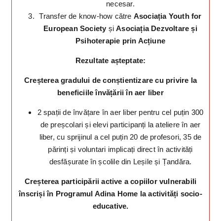
necesar.
Transfer de know-how către
Asociația
Youth for
European Society
și
Asociația Dezvoltare și
Psihoterapie prin Acțiune
Rezultate așteptate:
Creșterea gradului de conștientizare cu privire la
beneficiile învățării în aer liber
2 spații de învățare în aer liber pentru cel puțin 300
de preșcolari și elevi participanți la ateliere în aer
liber, cu sprijinul a cel puțin 20 de profesori, 35 de
părinți și voluntari implicați direct în activități
desfășurate în școlile din Leșile și Țandăra.
Creșterea participării active a copiilor vulnerabili
înscriși în Programul Adina Home la activități socio-
educative.