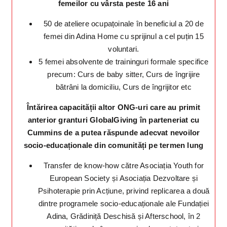
femeilor cu vârsta peste 16 ani
50 de ateliere ocupațoinale în beneficiul a 20 de
femei din Adina Home cu sprijinul a cel puțin 15
voluntari.
5 femei absolvente de traininguri formale specifice
precum: Curs de baby sitter, Curs de îngrijire
bătrâni la domiciliu, Curs de îngrijitor etc
Întărirea capacității altor ONG-uri care au primit
anterior granturi GlobalGiving în parteneriat cu
Cummins de a putea răspunde adecvat nevoilor
socio-educaționale din comunități pe termen lung
Transfer de know-how către Asociația Youth for
European Society și Asociația Dezvoltare și
Psihoterapie prin Acțiune, privind replicarea a două
dintre programele socio-educaționale ale Fundației
Adina, Grădiniță Deschisă și Afterschool, în 2