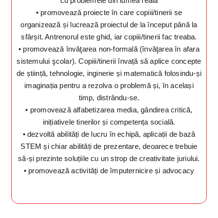
cu problemele din lumea reală
• promovează proiecte în care copiii/tinerii se
organizează și lucrează proiectul de la început până la
sfârșit. Antrenorul este ghid, iar copiii/tinerii fac treaba.
• promovează învăţarea non-formală (învăţarea în afara
sistemului şcolar). Copiii/tinerii învață să aplice concepte
de știință, tehnologie, inginerie și matematică folosindu-și
imaginația pentru a rezolva o problemă și, în același
timp, distrându-se.
• promovează alfabetizarea media, gândirea critică,
inițiativele tinerilor și competența socială.
• dezvoltă abilități de lucru în echipă, aplicații de bază
STEM și chiar abilități de prezentare, deoarece trebuie
să-și prezinte soluțiile cu un strop de creativitate juriului.
• promovează activități de împuternicire și advocacy