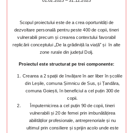
01.02.2025 – 31.12.2025
Scopul proiectului este de a crea oportunități de
dezvoltare personală pentru peste 400 de copii, tineri
vulnerabili precum și crearea contextului favorabil
replicării conceptului „De la grădiniță la viață” și în alte
zone rurale din județul Dolj.
Proiectul este structurat pe trei componente:
Crearea a 2 spații de învățare în aer liber în școlile
din Leșile, comuna Șimnicu de Sus, și Țandăra,
comuna Goiești, în beneficiul a cel puțin 300 de
copii.
Împuternicirea a cel puțin 90 de copii, tineri
vulnerabili și 20 de femei prin imbunătățirea
abilităților profesionale, antreprenoriale și nu
ultimul prin consiliere și sprijin acolo unde este