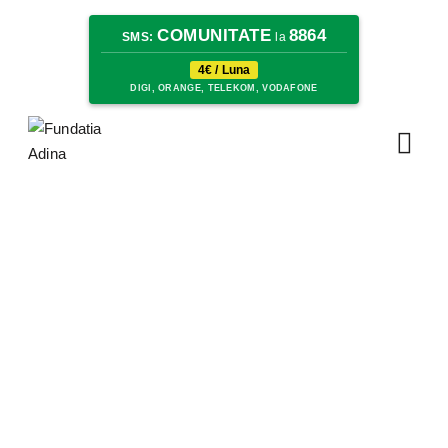
COMUNITATE
8864
SMS:
la
4€ / Luna
DIGI, ORANGE, TELEKOM, VODAFONE
Despre noi