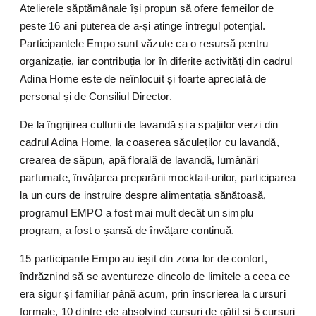
Atelierele săptămânale își propun să ofere femeilor de
peste 16 ani puterea de a-și atinge întregul potențial.
Participantele Empo sunt văzute ca o resursă pentru
organizație, iar contribuția lor în diferite activități din cadrul
Adina Home este de neînlocuit și foarte apreciată de
personal și de Consiliul Director.
De la îngrijirea culturii de lavandă și a spațiilor verzi din
cadrul Adina Home, la coaserea săculeților cu lavandă,
crearea de săpun, apă florală de lavandă, lumânări
parfumate, învățarea preparării mocktail-urilor, participarea
la un curs de instruire despre alimentația sănătoasă,
programul EMPO a fost mai mult decât un simplu
program, a fost o șansă de învățare continuă.
15 participante Empo au ieșit din zona lor de confort,
îndrăznind să se aventureze dincolo de limitele a ceea ce
era sigur și familiar până acum, prin înscrierea la cursuri
formale, 10 dintre ele absolvind cursuri de gătit și 5 cursuri