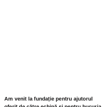
Am venit la fundație pentru ajutorul
oferit de către echipă și pentru bucuria